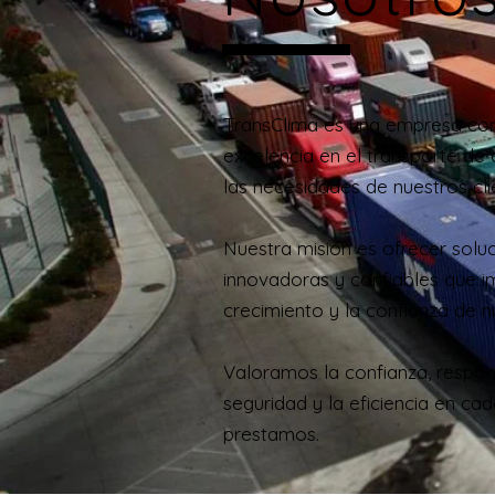
TransClima es una empresa co
excelencia en el transporte de
las necesidades de nuestros cli
Nuestra misión es ofrecer soluc
innovadoras y confiables que i
crecimiento y la confianza de nu
Valoramos la confianza, respons
seguridad y la eficiencia en cad
prestamos.