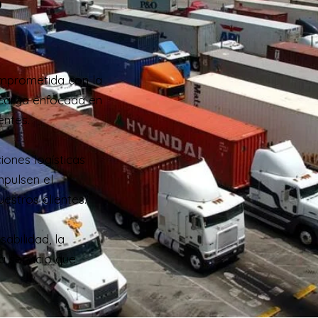
mprometida con la
 carga enfocada en
entes.
iones logísticas
mpulsen el
estros clientes.
abilidad, la
a servicio que