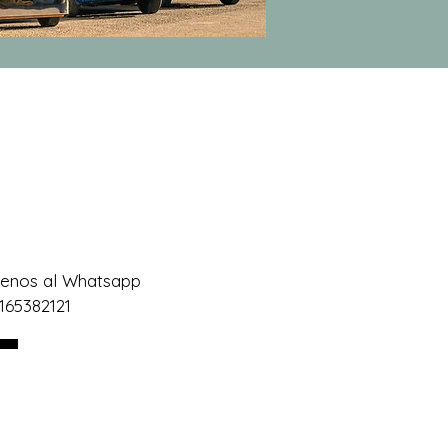
benos al Whatsapp
3165382121