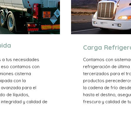
uida
Carga Refrige
 a tus necesidades
Contamos con sistema
r eso contamos con
refrigeración de últim
miones cisterna
tercerizados para el t
uipada con la
productos perecedero
 avanzada para el
la cadena de frío desde
o de líquidos,
hasta el destino, asegu
 integridad y calidad de
frescura y calidad de t