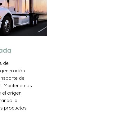
rada
s de
a generación
ransporte de
s. Mantenemos
 el origen
rando la
us productos.