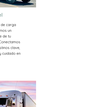
l
 de carga
amos un
e de tu
. Conectamos
tinos clave,
y cuidado en