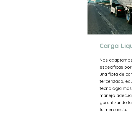
Carga Liq
Nos adaptamos
específicas po
una flota de ca
tercerizada, eq
tecnología más
manejo adecuad
garantizando la
tu mercancía.