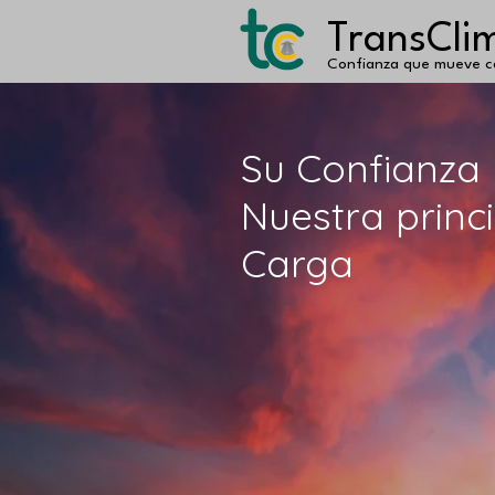
TransCli
Confianza que mueve c
Su Confianza
Nuestra princ
Carga