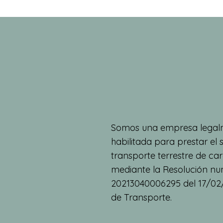
Somos una empresa legalm
habilitada para prestar el 
transporte terrestre de car
mediante la Resolución n
20213040006295 del 17/02/2
de Transporte.